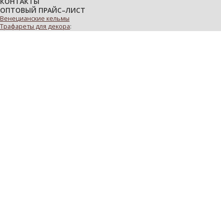
КОНТАКТЫ
ОПТОВЫЙ ПРАЙС–ЛИСТ
Венецианские кельмы
Трафареты для декора
:
многоразовые
виниловые
с деревьями
с цветами
Декоративные валики
:
велюровые
малярные мини-валики
для декоративной штукатурки
декоративные варежки и перчатки
ручки для валиков
Адрес склада:
Московская обл.
,
Пушкинский р-н
,
пос. Лесной
,
ул. Центральная
, д. 7
тел.: +7 (495) 740-57-98
тел.: +7 (925) 579-21-73
e-mail:
instrument-decor@yandex.ru