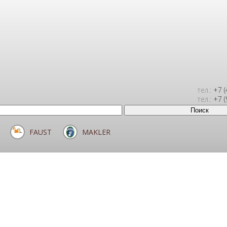
тел.:
+7 (
тел.:
+7 (
FAUST
MAKLER