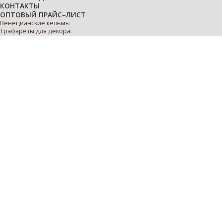
КОНТАКТЫ
ОПТОВЫЙ ПРАЙС–ЛИСТ
Венецианские кельмы
Трафареты для декора
:
многоразовые
виниловые
с деревьями
с цветами
Декоративные валики
:
велюровые
малярные мини-валики
для декоративной штукатурки
декоративные варежки и перчатки
ручки для валиков
Адрес склада:
Московская обл.
,
Пушкинский р-н
,
пос. Лесной
,
ул. Центральная
, д. 7
тел.: +7 (495) 740-57-98
тел.: +7 (925) 579-21-73
e-mail:
instrument-decor@yandex.ru