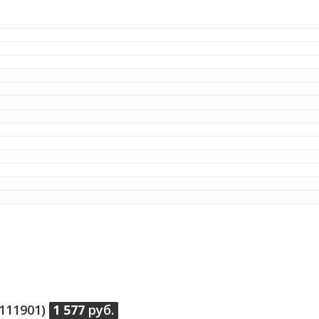
111901)
1 577
руб.