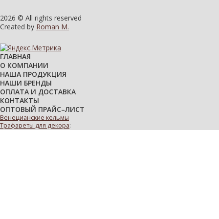
2026 © All rights reserved
Created by
Roman M.
ГЛАВНАЯ
О КОМПАНИИ
НАША ПРОДУКЦИЯ
НАШИ БРЕНДЫ
ОПЛАТА И ДОСТАВКА
КОНТАКТЫ
ОПТОВЫЙ ПРАЙС–ЛИСТ
Венецианские кельмы
Трафареты для декора
:
многоразовые
виниловые
с деревьями
с цветами
Декоративные валики
:
велюровые
малярные мини-валики
для декоративной штукатурки
декоративные варежки и перчатки
ручки для валиков